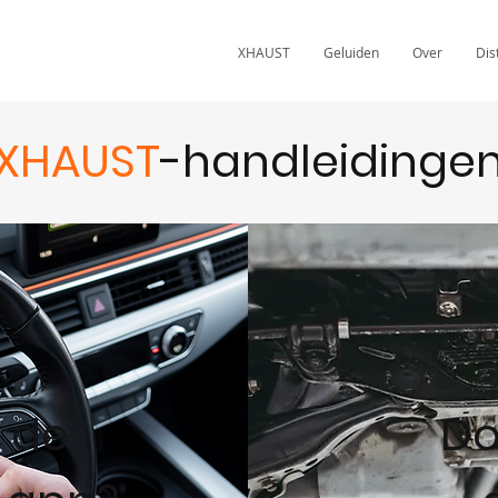
XHAUST
Geluiden
Over
Dis
XHAUST
-handleidinge
e de
Do