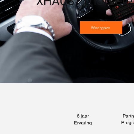
XHAUST mobiele
Weergave
6 jaar
Partn
Prog
Ervaring