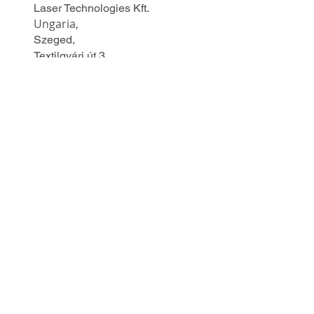
Laser Technologies Kft.
Ungaria,
Szeged,
Textilgyári út 3.
Telefon
:
+36 62 202 303
Mobil:
+36 30 852 5460
E-mail:
info@xhaust.net
Messenger
WhatsApp
Viber
Urmați-ne pe:
Pentru soluții