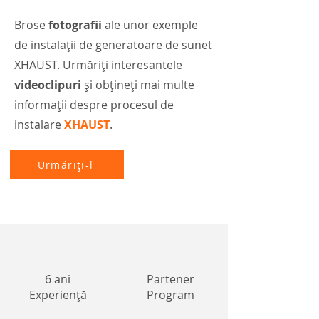
Brose
fotografii
ale unor exemple
de instalații de generatoare de sunet
XHAUST. Urmăriți interesantele
videoclipuri
și obțineți mai multe
informații despre procesul de
instalare
XHAUST
.
Urmăriți-l
6 ani
Partener
Experiență
Program