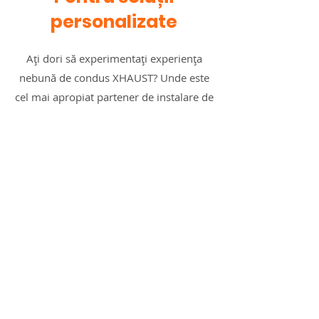
personalizate
Ați dori să experimentați experiența
nebună de condus XHAUST? Unde este
cel mai apropiat partener de instalare de
tine? Sau, ca antreprenor, vrei să-ți
extinzi oferta cu un produs care să-ți
ofere oportunități cu adevărat
interesante?
Nu ezitați să ne contactați pentru soluții
personalizate!
Sunt interesat