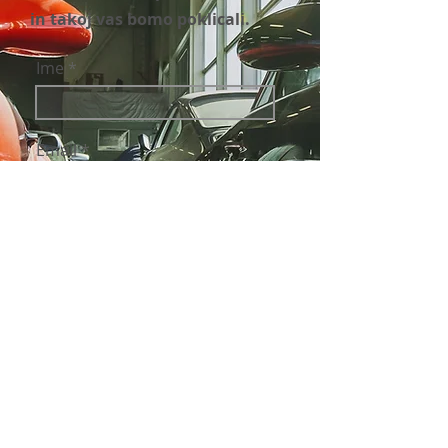
in takoj vas bomo poklicali.
Ime
Email
Phone
Država
Podjetje