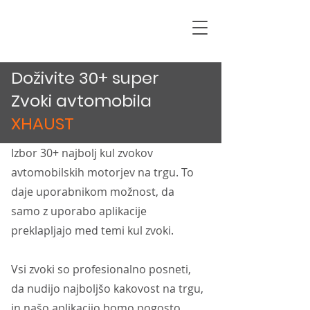
Doživite 30+ super
Zvoki avtomobila
XHAUST
Izbor 30+ najbolj kul zvokov
avtomobilskih motorjev na trgu. To
daje uporabnikom možnost, da
samo z uporabo aplikacije
preklapljajo med temi kul zvoki.
Vsi zvoki so profesionalno posneti,
da nudijo najboljšo kakovost na trgu,
in našo aplikacijo bomo pogosto