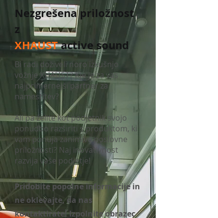
Nezgrešena priložnost
z
XHAUST
active sound
Bi radi doživeli noro izkušnjo
vožnje XHAUST? Kje je za vas
najprimernejši partner za
namestitev?
Ali pa želite kot podjetnik svojo
ponudbo razširiti s produktom, ki
vam ponuja zanimive poslovne
priložnosti? Naj inovativnost
razvija vaše podjetje!
Pridobite popolne informacije in
ne oklevajte, da nas
kontaktirate! Izpolnite obrazec