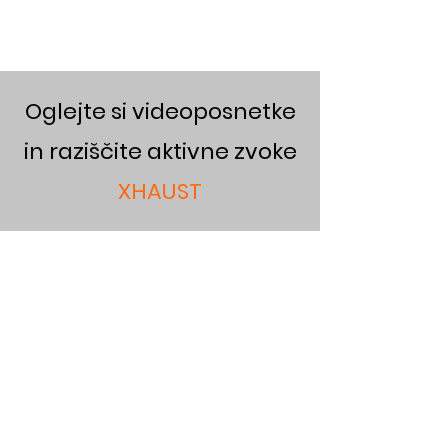
Oglejte si videoposnetke
in raziščite aktivne zvoke
XHAUST