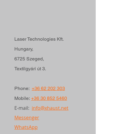
Laser Technologies Kft.
Hungary,
6725 Szeged,
Textilgyári út 3.
Phone:
+36 62 202 303
Mobile:
+36 30 852 5460
E-mail:
info@xhaust.net
Messenger
WhatsApp