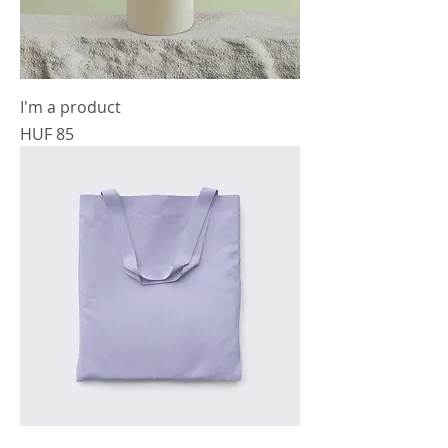
I'm a product
Prijs
HUF 85