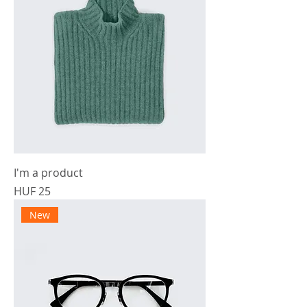
I'm a product
Prijs
HUF 25
New