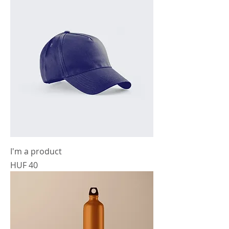
I'm a product
Prijs
HUF 40