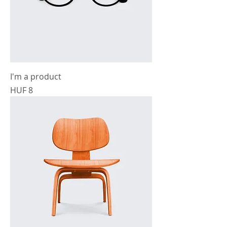
I'm a product
Prijs
HUF 8