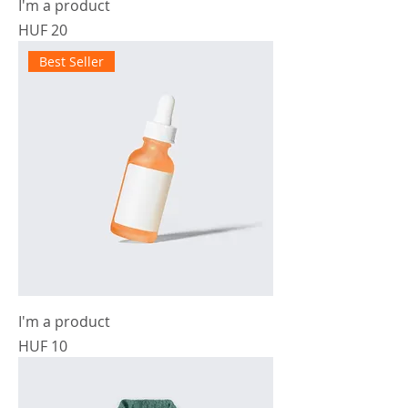
I'm a product
Prijs
HUF 20
Best Seller
I'm a product
Prijs
HUF 10