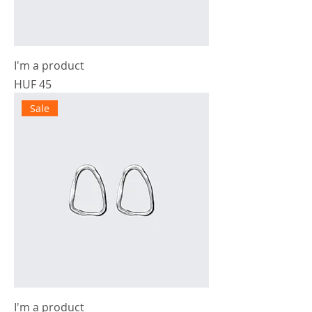
I'm a product
Prijs
HUF 45
Sale
I'm a product