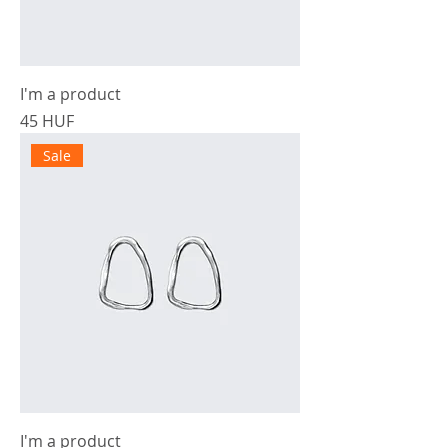
I'm a product
Precio
45 HUF
Sale
I'm a product