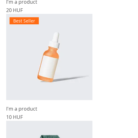
I'm a product
Precio
20 HUF
Best Seller
I'm a product
Precio
10 HUF