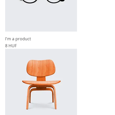
I'm a product
Precio
8 HUF