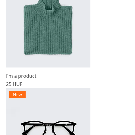
I'm a product
Precio
25 HUF
New