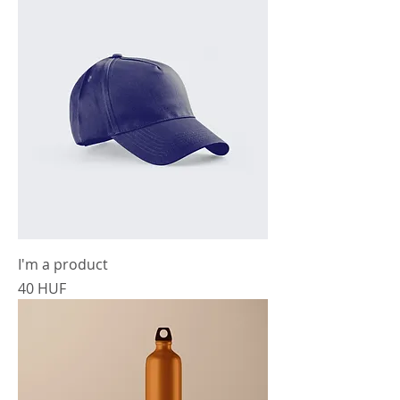
I'm a product
Precio
40 HUF