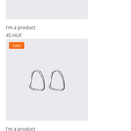
I'm a product
Cena
45 HUF
Sale
I'm a product