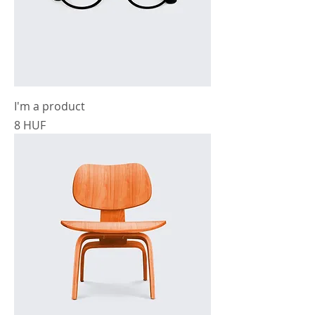
I'm a product
Cena
8 HUF