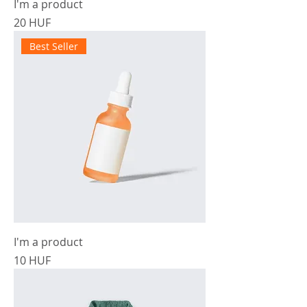
I'm a product
Cena
20 HUF
Best Seller
I'm a product
Cena
10 HUF