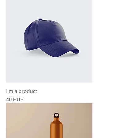
I'm a product
Cena
40 HUF