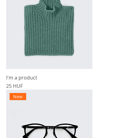
I'm a product
Cena
25 HUF
New